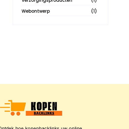
Verzorgingsproducten
(1)
Webontwerp
(1)
Ontdek hoe kopenbacklinks uw online