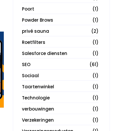
Poort
(1)
Powder Brows
(1)
privé sauna
(2)
Roetfilters
(1)
Salesforce diensten
(1)
SEO
(61)
Sociaal
(1)
Taartenwinkel
(1)
Technologie
(1)
verbouwingen
(1)
Verzekeringen
(1)