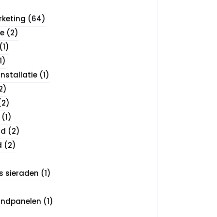
rketing
(64)
e
(2)
(1)
1)
installatie
(1)
2)
(2)
(1)
id
(2)
d
(2)
s sieraden
(1)
wandpanelen
(1)