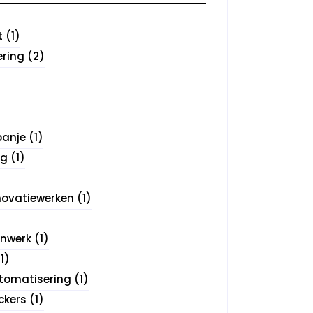
t
(1)
ering
(2)
panje
(1)
ng
(1)
novatiewerken
(1)
jnwerk
(1)
1)
tomatisering
(1)
ckers
(1)