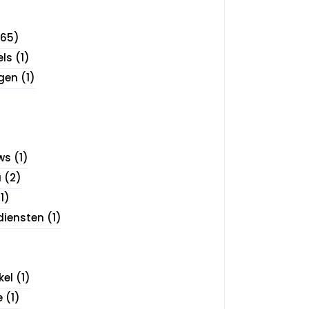
65)
els
(1)
gen
(1)
ws
(1)
a
(2)
1)
diensten
(1)
kel
(1)
e
(1)