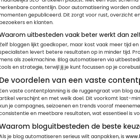
herkenbare contentlijn. Door automatisering worden ond
momenten gepubliceerd. Dit zorgt voor rust, overzicht en 
bezoekers en klanten.
Waarom uitbesteden vaak beter werkt dan zel
Zelf bloggen lijkt goedkoper, maar kost vaak meer tijd e
specialisten levert betere resultaten op in minder tijd. P
mens als zoekmachine. Blog automatiseren via uitbestedin
tools en strategie, terwijl jij je kunt focussen op je corebus
De voordelen van een vaste content
Een vaste contentplanning is de ruggengraat van blog a
artikel verschijnt en met welk doel. Dit voorkomt last-mi
kun je campagnes, seizoenen en trends vooraf meeneme
consistentie en meetbare resultaten, wat essentieel is v
Waarom bloguitbesteden de beste keuze
Als je blog automatiseren serieus wilt aanpakken, is
www.b