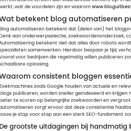
werkt, wat de voordelen zijn en waarom
www.bloguitbes
Wat betekent blog automatiseren pr
Blog automatiseren betekent dat (delen van) het blogp
Denk aan onderwerpselectie, zoekwoordenonderzoek, cont
Automatisering betekent niet dat alles door robots wor
specialisten samenwerken. Hierdoor bespaar je tijd, verhoo
Vooral voor bedrijven die regelmatig willen publiceren zon
schaalbare oplossing.
Waarom consistent bloggen essentie
Zoekmachines zoals Google houden van actuele en releva
blogs publiceren, worden sneller geïndexeerd en krijgen m
beter te scoren op belangrijke zoekwoorden en vergroot 
automatiseren zorgt ervoor dat deze consistentie haalbaar 
bouw je stap voor stap aan een sterk SEO-fundament zon
De grootste uitdagingen bij handmatig