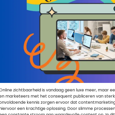
Online zichtbaarheid is vandaag geen luxe meer, maar 
en marketeers met het consequent publiceren van sterke 
onvoldoende kennis zorgen ervoor dat contentmarketing v
hiervoor een krachtige oplossing. Door slimme processen
een constante stroom aan waardevolle content op. In dit