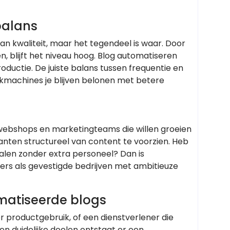
 balans
n kwaliteit, maar het tegendeel is waar. Door
en, blijft het niveau hoog. Blog automatiseren
ductie. De juiste balans tussen frequentie en
ekmachines je blijven belonen met betere
 webshops en marketingteams die willen groeien
nten structureel van content te voorzien. Heb
schalen zonder extra personeel? Dan is
ters als gevestigde bedrijven met ambitieuze
matiseerde blogs
 productgebruik, of een dienstverlener die
n duidelijke doelen ontstaat er een