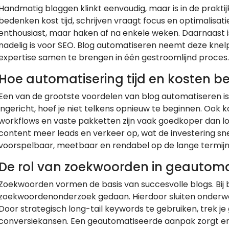
Handmatig bloggen klinkt eenvoudig, maar is in de prakti
bedenken kost tijd, schrijven vraagt focus en optimalisat
enthousiast, maar haken af na enkele weken. Daarnaast is
nadelig is voor SEO. Blog automatiseren neemt deze knel
expertise samen te brengen in één gestroomlijnd proces.
Hoe automatisering tijd en kosten b
Een van de grootste voordelen van blog automatiseren is 
ingericht, hoef je niet telkens opnieuw te beginnen. Ook k
workflows en vaste pakketten zijn vaak goedkoper dan l
content meer leads en verkeer op, wat de investering sn
voorspelbaar, meetbaar en rendabel op de lange termijn
De rol van zoekwoorden in geautom
Zoekwoorden vormen de basis van succesvolle blogs. Bij 
zoekwoordenonderzoek gedaan. Hierdoor sluiten onderwer
Door strategisch long-tail keywords te gebruiken, trek j
conversiekansen. Een geautomatiseerde aanpak zorgt erv