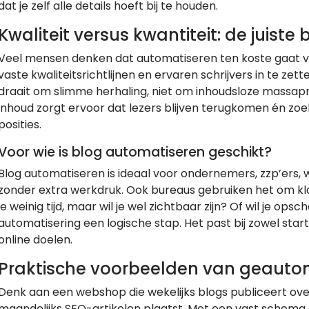
dat je zelf alle details hoeft bij te houden.
Kwaliteit versus kwantiteit: de juiste
Veel mensen denken dat automatiseren ten koste gaat va
vaste kwaliteitsrichtlijnen en ervaren schrijvers in te zett
draait om slimme herhaling, niet om inhoudsloze massapro
inhoud zorgt ervoor dat lezers blijven terugkomen én zo
posities.
Voor wie is blog automatiseren geschikt?
Blog automatiseren is ideaal voor ondernemers, zzp’ers,
zonder extra werkdruk. Ook bureaus gebruiken het om kla
je weinig tijd, maar wil je wel zichtbaar zijn? Of wil je op
automatisering een logische stap. Het past bij zowel star
online doelen.
Praktische voorbeelden van geauto
Denk aan een webshop die wekelijks blogs publiceert over
maandelijks SEO-artikelen plaatst. Met een vast schema e