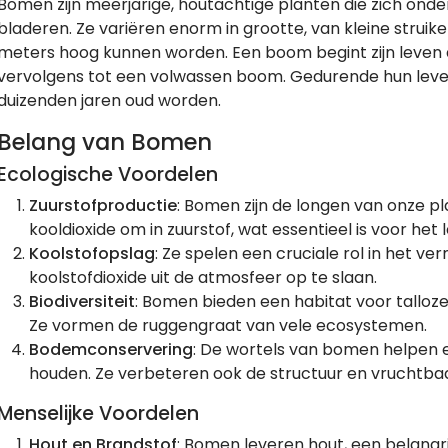
Bomen zijn meerjarige, houtachtige planten die zich ond
bladeren. Ze variëren enorm in grootte, van kleine strui
meters hoog kunnen worden. Een boom begint zijn leven al
vervolgens tot een volwassen boom. Gedurende hun leve
duizenden jaren oud worden.
Belang van Bomen
Ecologische Voordelen
Zuurstofproductie
: Bomen zijn de longen van onze p
kooldioxide om in zuurstof, wat essentieel is voor het
Koolstofopslag
: Ze spelen een cruciale rol in het 
koolstofdioxide uit de atmosfeer op te slaan.
Biodiversiteit
: Bomen bieden een habitat voor talloz
Ze vormen de ruggengraat van vele ecosystemen.
Bodemconservering
: De wortels van bomen helpen 
houden. Ze verbeteren ook de structuur en vruchtba
Menselijke Voordelen
Hout en Brandstof
: Bomen leveren hout, een belangr