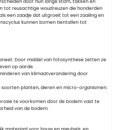
erscheiden door hun lange stam, takken en
ken tot reusachtige woudreuzen die honderden
s een zaadje dat uitgroeit tot een zaailing en
nscyclus kunnen bomen tientallen tot
laneet. Door middel van fotosynthese zetten ze
 leven op aarde.
verminderen van klimaatverandering door
e soorten planten, dieren en micro-organismen.
erosie te voorkomen door de bodem vast te
arheid van de bodem.
ijk materiaal voor bouw en meubels, en