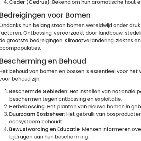
Ceder (Cedrus)
: Bekend om hun aromatische hout en
Bedreigingen voor Bomen
Ondanks hun belang staan bomen wereldwijd onder druk do
factoren. Ontbossing, veroorzaakt door landbouw, stedelij
de grootste bedreigingen. Klimaatverandering, ziektes e
boompopulaties.
Bescherming en Behoud
Het behoud van bomen en bossen is essentieel voor het w
voor behoud zijn:
Beschermde Gebieden
: Het instellen van nationale
beschermen tegen ontbossing en exploitatie.
Herbebossing
: Het planten van nieuwe bomen in gebi
Duurzaam Bosbeheer
: Het gebruik van bosproducte
ecosysteem behoudt.
Bewustwording en Educatie
: Mensen informeren ov
bijdragen aan hun bescherming.