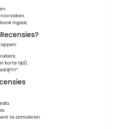
en.
eroorzaken.
ebook ingaat.
Recensies?
stappen:
uikers.
n korte tijd).
rijf!!!!”.
censies
edia.
es.
t te stimuleren.