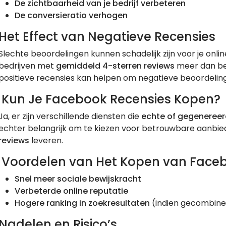
De zichtbaarheid van je bedrijf verbeteren
De conversieratio verhogen
Het Effect van Negatieve Recensies
Slechte beoordelingen kunnen schadelijk zijn voor je on
bedrijven met
gemiddeld 4-sterren reviews
meer dan be
positieve recensies kan helpen om negatieve beoordelin
Kun Je Facebook Recensies Kopen?
Ja, er zijn verschillende diensten die
echte of gegeneree
echter belangrijk om te kiezen voor betrouwbare aanbie
reviews
leveren.
Voordelen van Het Kopen van Faceb
Snel meer sociale bewijskracht
Verbeterde online reputatie
Hogere ranking in zoekresultaten
(indien gecombin
Nadelen en Risico’s