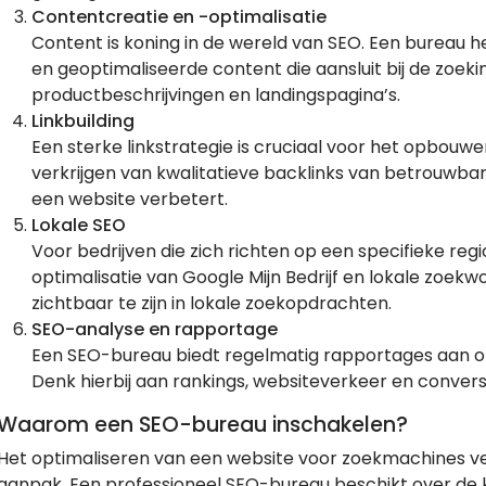
Contentcreatie en -optimalisatie
Content is koning in de wereld van SEO. Een bureau h
en geoptimaliseerde content die aansluit bij de zoeki
productbeschrijvingen en landingspagina’s.
Linkbuilding
Een sterke linkstrategie is cruciaal voor het opbouwe
verkrijgen van kwalitatieve backlinks van betrouwbar
een website verbetert.
Lokale SEO
Voor bedrijven die zich richten op een specifieke regi
optimalisatie van Google Mijn Bedrijf en lokale zoe
zichtbaar te zijn in lokale zoekopdrachten.
SEO-analyse en rapportage
Een SEO-bureau biedt regelmatig rapportages aan om
Denk hierbij aan rankings, websiteverkeer en conver
Waarom een SEO-bureau inschakelen?
Het optimaliseren van een website voor zoekmachines vere
aanpak. Een professioneel SEO-bureau beschikt over de k