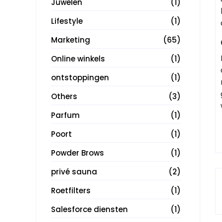
Juwelen
(1)
Lifestyle
(1)
Marketing
(65)
Online winkels
(1)
ontstoppingen
(1)
Others
(3)
Parfum
(1)
Poort
(1)
Powder Brows
(1)
privé sauna
(2)
Roetfilters
(1)
Salesforce diensten
(1)